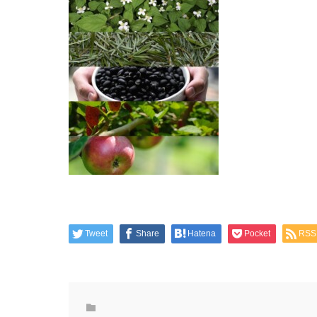
Tweet
Share
Hatena
Pocket
RSS