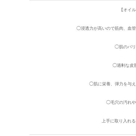
【オイル
◯浸透力が高いので
筋肉、血管
◯肌のバリ
◯過剰な皮
◯肌に栄養、弾力を与え
◯毛穴の汚れや
上手に取り入れる