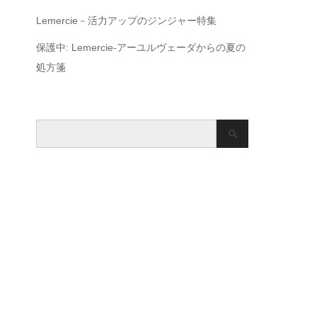
Lemercie－活力アップのジンジャー特集
保護中: Lemercie-アーユルヴェーダからの夏の
処方箋