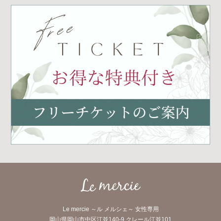
Le mercie ～ル メルシェ～ 女性専用
岡山県岡山市中区江並140-9 クレール江並101