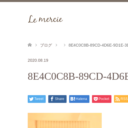
ブログ
8E4C0C8B-89CD-4D6E-9D1E-
2020.08.19
8E4C0C8B-89CD-4D6
Tweet
Share
Hatena
Pocket
RSS