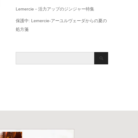
Lemercie－活力アップのジンジャー特集
保護中: Lemercie-アーユルヴェーダからの夏の
処方箋