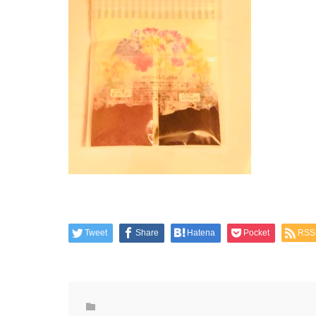
Tweet
Share
Hatena
Pocket
RSS