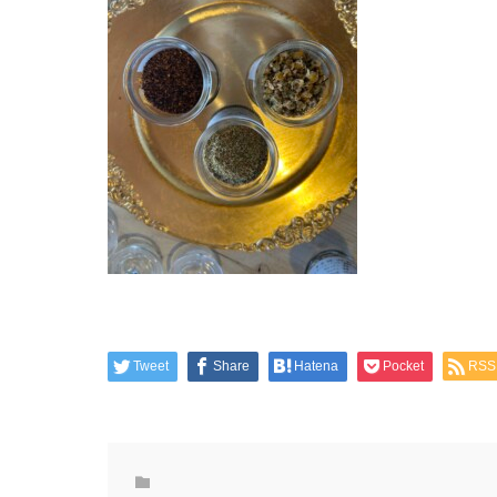
Tweet
Share
Hatena
Pocket
RSS