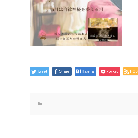
Tweet
Share
Hatena
Pocket
RSS