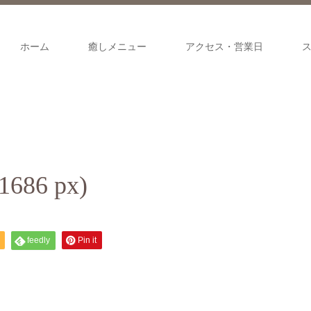
ホーム
癒しメニュー
アクセス・営業日
686 px)
feedly
Pin it