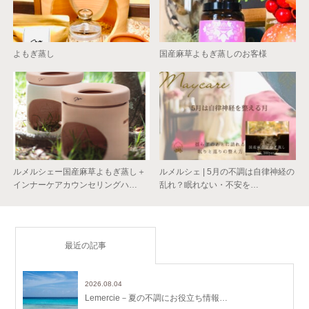
よもぎ蒸し
国産麻草よもぎ蒸しのお客様
ルメルシェー国産麻草よもぎ蒸し＋
ルメルシェ | 5月の不調は自律神経の
インナーケアカウンセリングハ…
乱れ？眠れない・不安を…
最近の記事
2026.08.04
Lemercie－夏の不調にお役立ち情報…