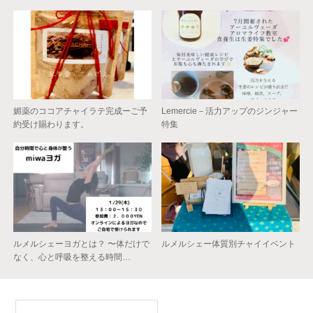
媚薬のココアチャイラテ完成ーご予
Lemercie－活力アップのジンジャー
約受け賜わります。
特集
ルメルシェーヨガとは？ 〜体だけで
ルメルシェー体質別チャイイベント
なく、心と呼吸を整える時間…