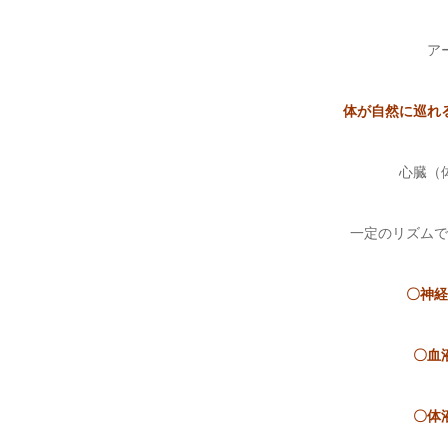
ア
体が自然に巡れ
心臓（
一定のリズムで
〇神経
〇血
〇体