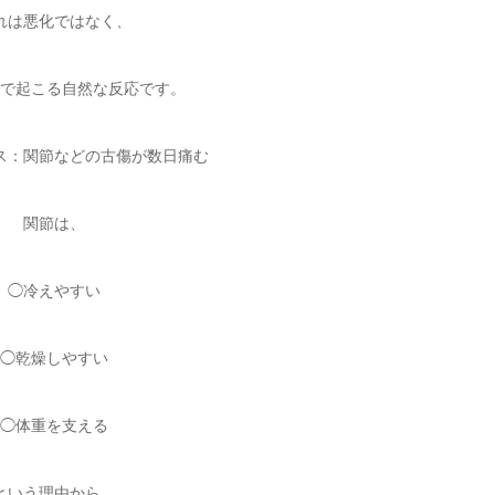
れは悪化ではなく、
で起こる自然な反応です。
ス：関節などの古傷が数日痛む
関節は、
◯冷えやすい
◯乾燥しやすい
◯体重を支える
という理由から、