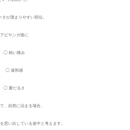
ータが溜まりやすい部位。
アビヤンガ後に
◯ 鈍い痛み
◯ 違和感
◯ 重だるさ
て、自然に治まる場合、
を思い出している途中と考えます。