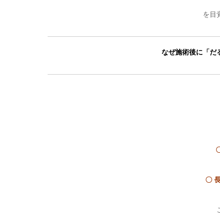
を目
なぜ施術後に「だ
〇 