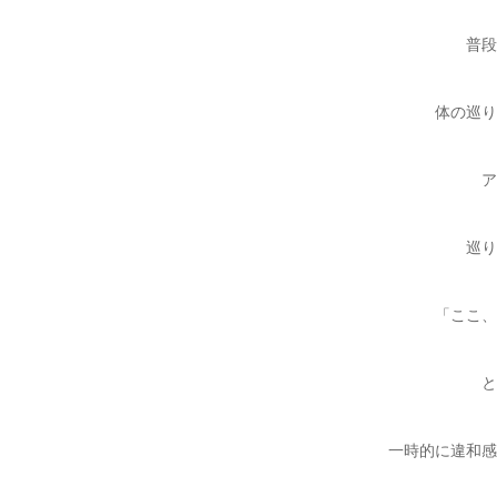
普段
体の巡り
ア
巡り
「ここ、
と
一時的に違和感