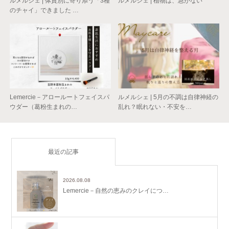
ルメルシェ | 体質別に寄り添う「3種
ルメルシェ | 植物は、急がない
のチャイ」できました …
Lemercie－アロールートフェイスパ
ルメルシェ | 5月の不調は自律神経の
ウダー（葛粉生まれの…
乱れ？眠れない・不安を…
最近の記事
2026.08.08
Lemercie－自然の恵みのクレイにつ…